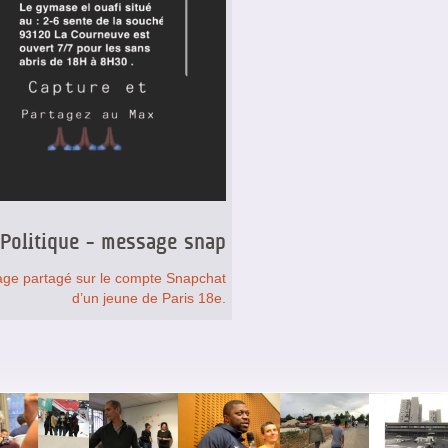
Politique - message snap
ge partagé sur le compte Snapchat
d’un jeune de Paris 18e.