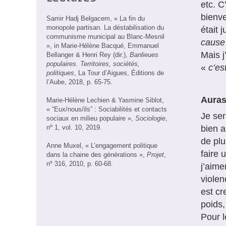
etc. C
bienve
Samir Hadj Belgacem, « La fin du
monopole partisan. La déstabilisation du
était 
communisme municipal au Blanc-Mesnil
cause 
», in Marie-Hélène Bacqué, Emmanuel
Mais j
Bellanger & Henri Rey (dir.),
Banlieues
populaires. Territoires, sociétés,
«
c’es
politiques
, La Tour d’Aigues, Éditions de
l’Aube, 2018, p. 65-75.
Auras
Marie-Hélène Lechien & Yasmine Siblot,
« “Eux/nous/ils” : Sociabilités et contacts
Je ser
sociaux en milieu populaire »,
Sociologie
,
nº 1, vol. 10, 2019.
bien a
de plu
Anne Muxel, « L’engagement politique
faire 
dans la chaine des générations »,
Projet
,
nº 316, 2010, p. 60-68.
j’aime
violen
est cr
poids,
Pour l