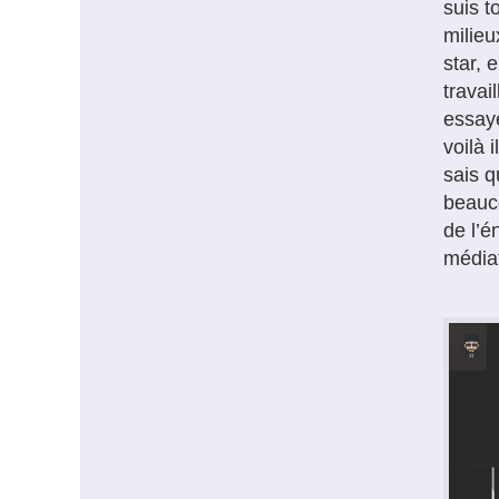
suis t
milieu
star, 
travai
essaye
voilà 
sais q
beauco
de l’é
médiat