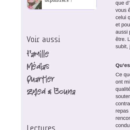
dépolitisés ?
que d’
vous ê
celui 
et pou
aussi 
Voir aussi
être. 
subit,
Famille
Médias
Qu’es
Ce que
Quartier
ont mi
qualit
Zyed & Bouna
souten
contra
repas 
rencon
condui
Lectures