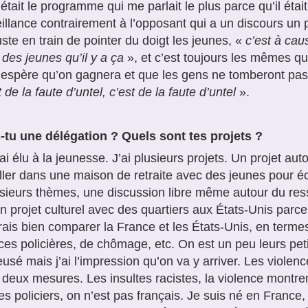
’était le programme qui me parlait le plus parce qu’il était
illance contrairement à l’opposant qui a un discours un 
juste en train de pointer du doigt les jeunes, «
c’est à cau
des jeunes qu’il y a ça
», et c’est toujours les mêmes qui
’espère qu’on gagnera et que les gens ne tomberont pas 
t de la faute d’untel, c’est de la faute d’untel
».
-tu une délégation ? Quels sont tes projets ?
ai élu à la jeunesse. J’ai plusieurs projets. Un projet auto
ller dans une maison de retraite avec des jeunes pour
sieurs thèmes, une discussion libre même autour du ress
un projet culturel avec des quartiers aux États-Unis par
rais bien comparer la France et les États-Unis, en termes
ces policières, de chômage, etc. On est un peu leurs peti
eusé mais j’ai l’impression qu’on va y arriver. Les violen
 deux mesures. Les insultes racistes, la violence montrent 
es policiers, on n’est pas français. Je suis né en France, 