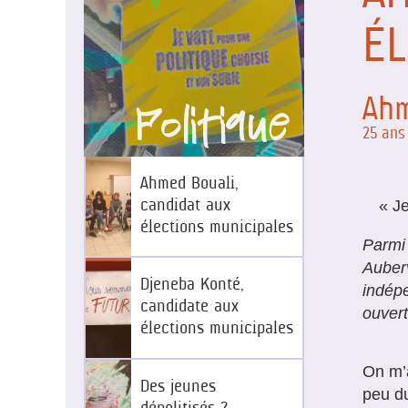
ÉL
Ahm
Politique
25 ans
Ahmed Bouali,
« Je
candidat aux
élections municipales
Parmi 
Auberv
Djeneba Konté,
indépe
candidate aux
ouvert
élections municipales
On m’a
Des jeunes
peu du