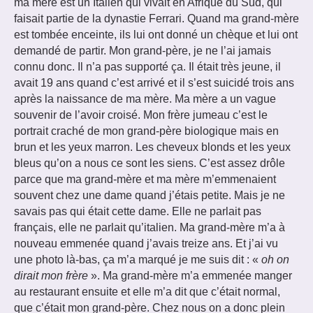
ma mère est un Italien qui vivait en Afrique du Sud, qui
faisait partie de la dynastie Ferrari. Quand ma grand-mère
est tombée enceinte, ils lui ont donné un chèque et lui ont
demandé de partir. Mon grand-père, je ne l’ai jamais
connu donc. Il n’a pas supporté ça. Il était très jeune, il
avait 19 ans quand c’est arrivé et il s’est suicidé trois ans
après la naissance de ma mère. Ma mère a un vague
souvenir de l’avoir croisé. Mon frère jumeau c’est le
portrait craché de mon grand-père biologique mais en
brun et les yeux marron. Les cheveux blonds et les yeux
bleus qu’on a nous ce sont les siens. C’est assez drôle
parce que ma grand-mère et ma mère m’emmenaient
souvent chez une dame quand j’étais petite. Mais je ne
savais pas qui était cette dame. Elle ne parlait pas
français, elle ne parlait qu’italien. Ma grand-mère m’a à
nouveau emmenée quand j’avais treize ans. Et j’ai vu
une photo là-bas, ça m’a marqué je me suis dit : «
oh on
dirait mon frère
». Ma grand-mère m’a emmenée manger
au restaurant ensuite et elle m’a dit que c’était normal,
que c’était mon grand-père. Chez nous on a donc plein